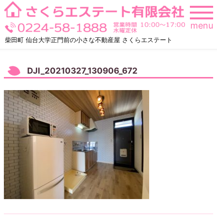
Skip
to
menu
content
柴田町 仙台大学正門前の小さな不動産屋 さくらエステート
DJI_20210327_130906_672