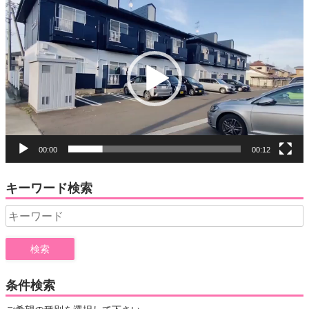
動
画
プ
レ
ー
ヤ
ー
00:00
00:12
キーワード検索
Search
for:
条件検索