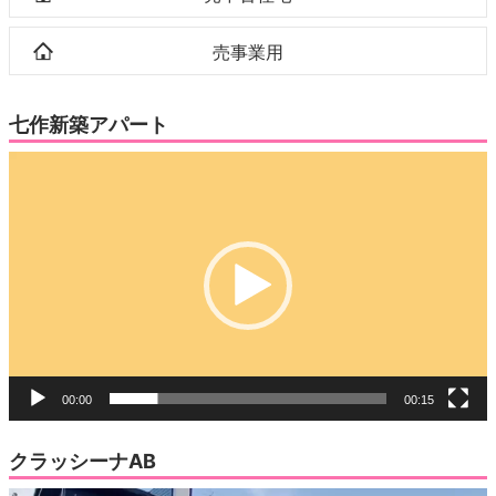
売事業用
七作新築アパート
動
画
プ
レ
ー
ヤ
ー
00:00
00:15
クラッシーナAB