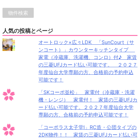
人気の投稿とページ
オートロック×広々LDK 「SunCourt（サ
ンコート）」カウンターキッチンタイプ
家電（冷蔵庫、洗濯機、コンロ）付♪ 家賃
の三菱UFJカード払い可能です。 ２０２７
年度仙台大学専願の方、合格前の予約申込
可能です！
「SKコーポ並松」 家電付（冷蔵庫・洗濯
機・レンジ） 家電付！ 家賃の三菱UFJカ
ード払い可能です。２０２７年度仙台大学
専願の方、合格前の予約申込可能です！
「コーポラス太子堂Ⅰ」RC造・公団タイプの
2DK物件！！ 家賃の三菱UFJカード払い可