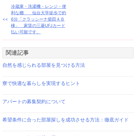
投
冷蔵庫・洗濯機・レンジ・便
利な棚 仙台大学徒歩で約
稿
6分「クラッシーナ柴田ＡＢ
棟」 家賃の三菱UFJカード
ナ
払い可能です。
ビ
ゲ
関連記事
ー
自然を感じられる部屋を見つける方法
シ
ョ
寮で快適な暮らしを実現するヒント
ン
アパートの募集契約について
希望条件に合った部屋探しを成功させる方法：徹底ガイド