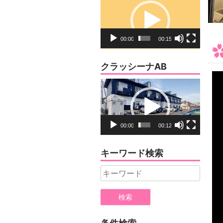
画
プ
レ
00:00
00:15
ー
ヤ
クラッシーナAB
ー
動
画
プ
レ
00:00
00:12
ー
ヤ
キーワード検索
ー
Search
for: