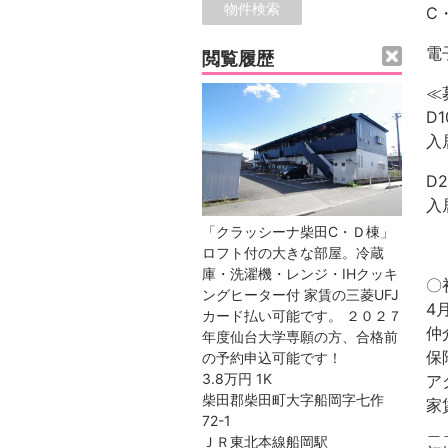
C
電
閲覧履歴
≪
D
入
D
入
「クラッシーナ柴田C・Ｄ棟」
ロフト付の大きな部屋。冷蔵
庫・洗濯機・レンジ・IHクッキ
〇
ングヒーター付 家賃の三菱UFJ
4
カード払い可能です。 ２０２７
仲
年度仙台大学専願の方、合格前
保
の予約申込可能です！
3.8万円
1K
ア
柴田郡柴田町大字船岡字七作
家
72-1
＿
ＪＲ東北本線船岡駅