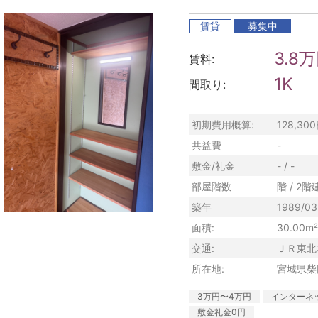
賃貸
募集中
3.8
賃料:
1K
間取り:
初期費用概算:
128,3
共益費
-
敷金/礼金
- / -
部屋階数
階 / 2階
築年
1989/03
面積:
30.00m²
交通:
ＪＲ東北
所在地:
宮城県柴
3万円〜4万円
インターネ
敷金礼金0円