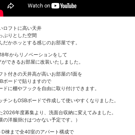
いロフトに高い天井
っぷりとした空間
んだかホッとする感じのお部屋です。
018年からリノベーションをして
IYができるお部屋に改装いたしました。
フト付きの天井高が高いお部屋の1面を
SBボードで貼りますので
ードに棚やフックを自由に取り付けできます。
ッチンもOSBボードで作成して使いやすくなりました。
た2026年度募集より、洗面台収納に変えてみました。
横の洋服掛けはつかない予定です。）
～D棟まで全40室のアパート構成で