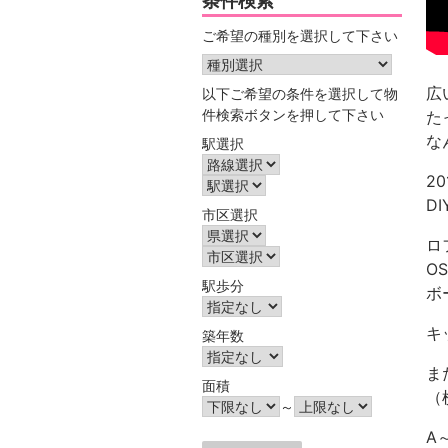
条件検索
ご希望の種別を選択して下さい
広
以下ご希望の条件を選択して物
件検索ボタンを押して下さい
た
な
駅選択
2
D
市区選択
ロ
O
駅歩分
ボ
キ
築年数
ま
面積
（
～
A