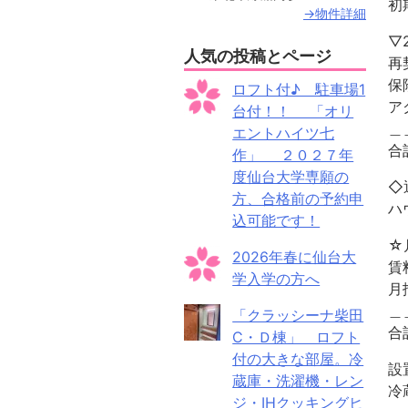
初
→物件詳細
▽
人気の投稿とページ
再
保
ロフト付♪ 駐車場1
ア
台付！！ 「オリ
＿
エントハイツ七
合
作」 ２０２７年
度仙台大学専願の
◇
方、合格前の予約申
ハ
込可能です！
☆
2026年春に仙台大
学入学の方へ
月
＿
「クラッシーナ柴田
C・Ｄ棟」 ロフト
付の大きな部屋。冷
設
蔵庫・洗濯機・レン
冷
ジ・IHクッキングヒ