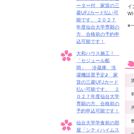
ーター付 家賃の三
イ
菱UFJカード払い可
WI
能です。 ２０２７
※
年度仙台大学専願の
方、合格前の予約申
込可能です！
大和ハウス施工！
「セジュール船
岡」 冷蔵庫、洗
濯機設置予定♪ 家
賃の三菱UFJカード
払い可能です。 ２
０２７年度仙台大学
専願の方、合格前の
予約申込可能です！
仙台大学学食前の部
屋「シティハイムス