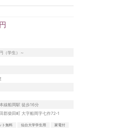
万円
00円（学生）～
建
本線船岡駅 徒歩16分
田郡柴田町 大字船岡字七作72-1
ット無料
仙台大学学生用
家電付