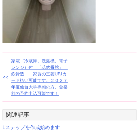
投
家電（冷蔵庫、洗濯機、電子
レンジ）付 「花弐番館」
稿
鉄骨造 家賃の三菱UFJカ
ード払い可能です。２０２７
ナ
年度仙台大学専願の方、合格
前の予約申込可能です！
ビ
ゲ
関連記事
ー
Lステップを作成始めます
シ