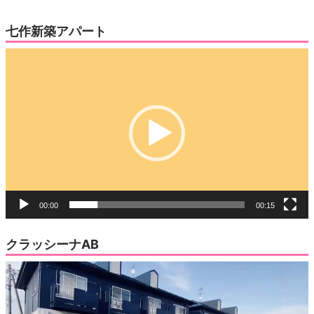
七作新築アパート
動
画
プ
レ
ー
ヤ
ー
00:00
00:15
クラッシーナAB
動
画
プ