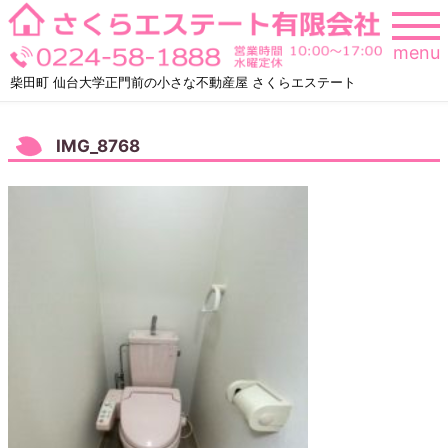
Skip
to
menu
content
柴田町 仙台大学正門前の小さな不動産屋 さくらエステート
IMG_8768