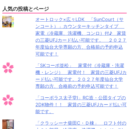
人気の投稿とページ
オートロック×広々LDK 「SunCourt（サ
ンコート）」カウンターキッチンタイプ
家電（冷蔵庫、洗濯機、コンロ）付♪ 家賃
の三菱UFJカード払い可能です。 ２０２７
年度仙台大学専願の方、合格前の予約申込
可能です！
「SKコーポ並松」 家電付（冷蔵庫・洗濯
機・レンジ） 家電付！ 家賃の三菱UFJカ
ード払い可能です。２０２７年度仙台大学
専願の方、合格前の予約申込可能です！
「コーポラス太子堂Ⅰ」RC造・公団タイプの
2DK物件！！ 家賃の三菱UFJカード払い可
能です。
「クラッシーナ柴田C・Ｄ棟」 ロフト付の