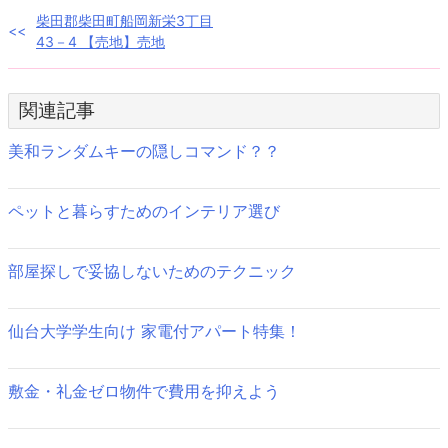
投
柴田郡柴田町船岡新栄3丁目
43－4 【売地】売地
稿
ナ
関連記事
ビ
美和ランダムキーの隠しコマンド？？
ゲ
ー
ペットと暮らすためのインテリア選び
シ
部屋探しで妥協しないためのテクニック
ョ
ン
仙台大学学生向け 家電付アパート特集！
敷金・礼金ゼロ物件で費用を抑えよう