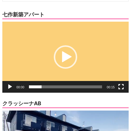
七作新築アパート
動
画
プ
レ
ー
ヤ
ー
00:00
00:15
クラッシーナAB
動
画
プ