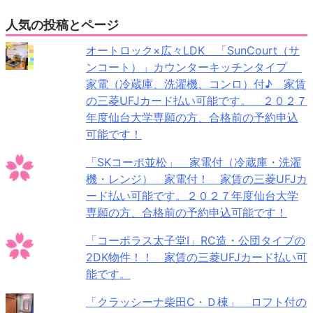
人気の投稿とページ
オートロック×広々LDK 「SunCourt（サ
ンコート）」カウンターキッチンタイプ
家電（冷蔵庫、洗濯機、コンロ）付♪ 家賃
の三菱UFJカード払い可能です。 ２０２７
年度仙台大学専願の方、合格前の予約申込
可能です！
「SKコーポ並松」 家電付（冷蔵庫・洗濯
機・レンジ） 家電付！ 家賃の三菱UFJカ
ード払い可能です。２０２７年度仙台大学
専願の方、合格前の予約申込可能です！
「コーポラス太子堂Ⅰ」RC造・公団タイプの
2DK物件！！ 家賃の三菱UFJカード払い可
能です。
「クラッシーナ柴田C・Ｄ棟」 ロフト付の