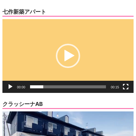
七作新築アパート
動
画
プ
レ
ー
ヤ
ー
00:00
00:15
クラッシーナAB
動
画
プ