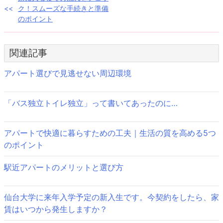
投
ク！スムーズな手続きと準備
稿
のポイント
ナ
ビ
関連記事
ゲ
アパート選びで見逃せない周辺環境
ー
「バス独立トイレ独立」って書いてあったのに…
シ
ョ
アパートで快適に暮らすための工夫｜生活の質を高める5つ
ン
のポイント
駅近アパートのメリットと選び方
仙台大学に来年入学予定の新入生です。今契約をしたら、家
賃はいつから発生しますか？