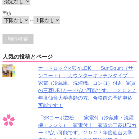
面積
～
人気の投稿とページ
オートロック×広々LDK 「SunCourt（サ
ンコート）」カウンターキッチンタイプ
家電（冷蔵庫、洗濯機、コンロ）付♪ 家賃
の三菱UFJカード払い可能です。 ２０２７
年度仙台大学専願の方、合格前の予約申込
可能です！
「SKコーポ並松」 家電付（冷蔵庫・洗濯
機・レンジ） 家電付！ 家賃の三菱UFJカ
ード払い可能です。２０２７年度仙台大学