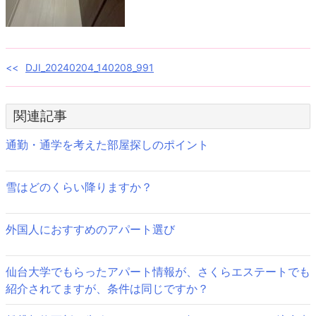
投
DJI_20240204_140208_991
稿
関連記事
ナ
ビ
通勤・通学を考えた部屋探しのポイント
ゲ
雪はどのくらい降りますか？
ー
シ
外国人におすすめのアパート選び
ョ
ン
仙台大学でもらったアパート情報が、さくらエステートでも
紹介されてますが、条件は同じですか？