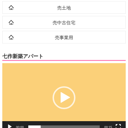
売土地
売中古住宅
売事業用
七作新築アパート
動
画
プ
レ
ー
ヤ
ー
00:00
00:15