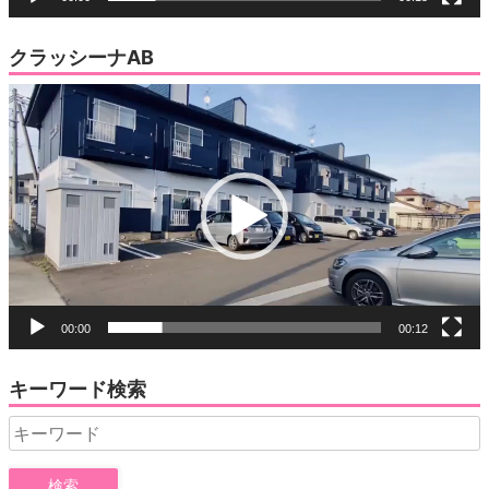
クラッシーナAB
動
画
プ
レ
ー
ヤ
ー
00:00
00:12
キーワード検索
Search
for: