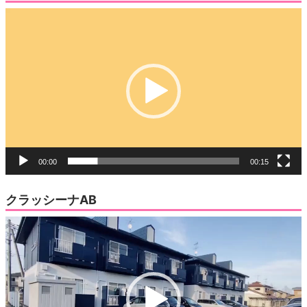
動
画
プ
レ
ー
ヤ
ー
00:00
00:15
クラッシーナAB
動
画
プ
レ
ー
ヤ