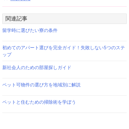
投
稿
関連記事
ナ
ビ
留学時に選びたい寮の条件
ゲ
初めてのアパート選びを完全ガイド！失敗しない5つのステ
ー
ップ
シ
新社会人のための部屋探しガイド
ョ
ン
ペット可物件の選び方を地域別に解説
ペットと住むための掃除術を学ぼう