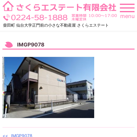
Skip
to
menu
content
柴田町 仙台大学正門前の小さな不動産屋 さくらエステート
IMGP9078
IMGP9078