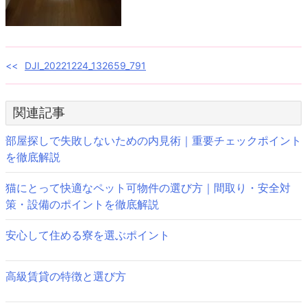
投
DJI_20221224_132659_791
稿
関連記事
ナ
ビ
部屋探しで失敗しないための内見術｜重要チェックポイント
を徹底解説
ゲ
猫にとって快適なペット可物件の選び方｜間取り・安全対
ー
策・設備のポイントを徹底解説
シ
安心して住める寮を選ぶポイント
ョ
ン
高級賃貸の特徴と選び方