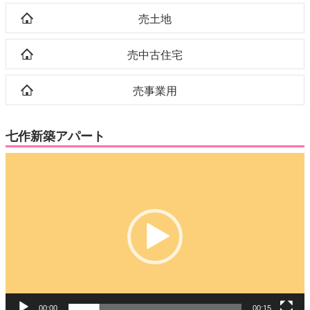
売土地
売中古住宅
売事業用
七作新築アパート
動
画
プ
レ
ー
ヤ
ー
00:00
00:15