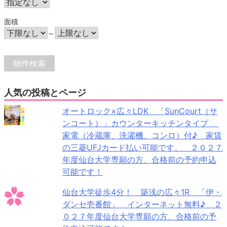
面積
～
人気の投稿とページ
オートロック×広々LDK 「SunCourt（サ
ンコート）」カウンターキッチンタイプ
家電（冷蔵庫、洗濯機、コンロ）付♪ 家賃
の三菱UFJカード払い可能です。 ２０２７
年度仙台大学専願の方、合格前の予約申込
可能です！
仙台大学徒歩4分！ 築浅の広々1R 「伊・
ダンセ壱番館」 インターネット無料♪ ２
０２７年度仙台大学専願の方、合格前の予