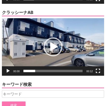
クラッシーナAB
動
画
プ
レ
ー
ヤ
ー
00:00
00:12
キーワード検索
Search
for: