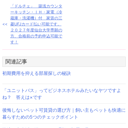
投
「ドルチェ」 築浅カウンタ
ーキッチン・ＩＨ・家電（冷
稿
蔵庫・洗濯機）付 家賃の三
菱UFJカード払い可能です。
ナ
２０２７年度仙台大学専願の
方、合格前の予約申込可能で
ビ
す！
ゲ
ー
関連記事
シ
初期費用を抑える部屋探しの秘訣
ョ
ン
「ユニットバス」ってビジネスホテルみたいなヤツですよ
ね？ 答えは×です
後悔しないペット可賃貸の選び方｜飼い主もペットも快適に
暮らすための5つのチェックポイント