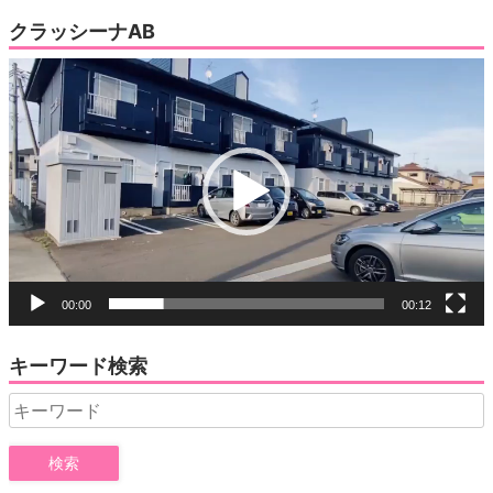
クラッシーナAB
動
画
プ
レ
ー
ヤ
ー
00:00
00:12
キーワード検索
Search
for: