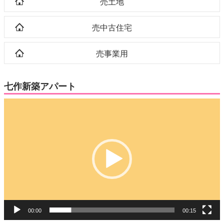
売土地
売中古住宅
売事業用
七作新築アパート
動
画
プ
レ
ー
ヤ
ー
00:00
00:15