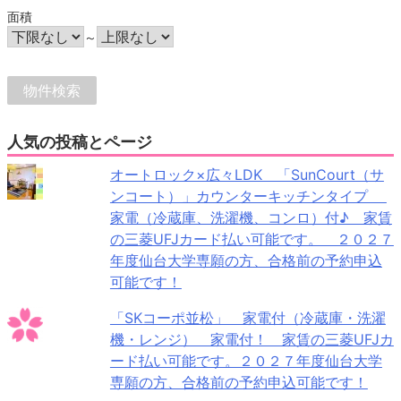
面積
～
人気の投稿とページ
オートロック×広々LDK 「SunCourt（サ
ンコート）」カウンターキッチンタイプ
家電（冷蔵庫、洗濯機、コンロ）付♪ 家賃
の三菱UFJカード払い可能です。 ２０２７
年度仙台大学専願の方、合格前の予約申込
可能です！
「SKコーポ並松」 家電付（冷蔵庫・洗濯
機・レンジ） 家電付！ 家賃の三菱UFJカ
ード払い可能です。２０２７年度仙台大学
専願の方、合格前の予約申込可能です！